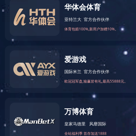
12月
14日下午，由凤凰网、凤凰新闻携手凤凰