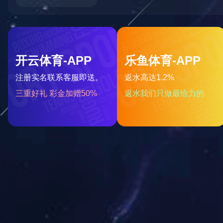
如是金融研究院院长管清友、全联房地产商会名
此前，凤凰网房产年度盛典已成功举办五届