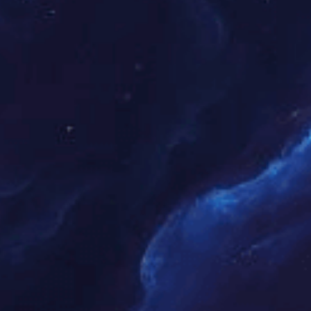
▲宋卫平荣获
“时代人物·亲历者”奖
之姿，从“野蛮生长”走向成熟。
这一奖项实至名归。
力行。他是房地产黄金时代的弄潮儿，蓝绿双城的精神领袖，也是中国式美好小镇的推