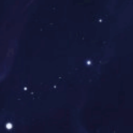
▲
“时代人物·亲历者”奖
2019年时代榜样评选”荣誉加冕，表彰时代进步力量，记录值得铭记的行业先锋和时
时代人物·亲历者
”奖。