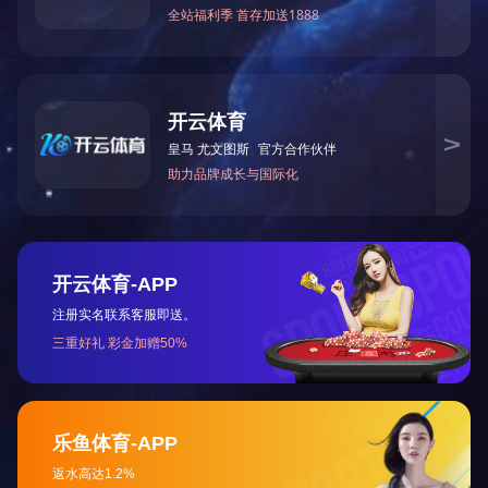
网投官
网投官网为房产代建业务的承接主体，其前身为绿城房产建设管理有限公司（2
网”）。
网投官网全面秉承“真诚、善意、精致、完美”的核心价值观，整合原绿城集
代建）服务的专业房地产管理公司。
上一篇：
我们在“浙里”，你在哪里？——蓝城2016校招首站浙大开讲
下一篇：
“我们这些老人想要的，乌镇雅园都有了！”